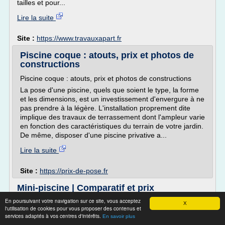
tailles et pour...
Lire la suite
Site :
https://www.travauxapart.fr
Piscine coque : atouts, prix et photos de
constructions
Piscine coque : atouts, prix et photos de constructions
La pose d'une piscine, quels que soient le type, la forme
et les dimensions, est un investissement d'envergure à ne
pas prendre à la légère. L'installation proprement dite
implique des travaux de terrassement dont l'ampleur varie
en fonction des caractéristiques du terrain de votre jardin.
De même, disposer d'une piscine privative a...
Lire la suite
Site :
https://prix-de-pose.fr
Mini-piscine | Comparatif et prix
En poursuivant votre navigation sur ce site, vous acceptez
Une petite piscine convient à tous les terrains, et
X
l'utilisation de cookies pour vous proposer des contenus et
particulièrement aux petits espaces. Il vous suffit d'une cour
services adaptés à vos centres d'intérêts.
En savoir plus
ou d'un petit jardin pour la faire installer, raison pour