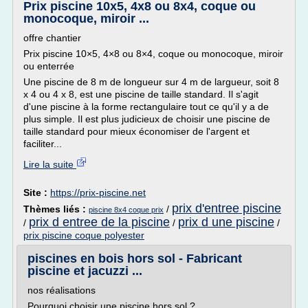
Prix piscine 10x5, 4x8 ou 8x4, coque ou
monocoque, miroir ...
offre chantier
Prix piscine 10×5, 4×8 ou 8×4, coque ou monocoque, miroir
ou enterrée
Une piscine de 8 m de longueur sur 4 m de largueur, soit 8
x 4 ou 4 x 8, est une piscine de taille standard. Il s'agit
d'une piscine à la forme rectangulaire tout ce qu'il y a de
plus simple. Il est plus judicieux de choisir une piscine de
taille standard pour mieux économiser de l'argent et
faciliter...
Lire la suite
Site :
https://prix-piscine.net
prix d'entree piscine
Thèmes liés :
/
piscine 8x4 coque prix
prix d entree de la piscine
prix d une piscine
/
/
/
prix piscine coque polyester
piscines en bois hors sol - Fabricant
piscine et jacuzzi ...
nos réalisations
Pourquoi choisir une piscine hors sol ?