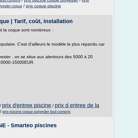
/
prix piscine coque polyester
/
prix
 tout compris
/
prix coque piscine
olyester coque
ue | Tarif, coût, installation
nt la coque sont nombreux :
pulaire. C'est d'ailleurs le modèle le plus répandu car
yester , on se situe aux alentours des 5000 à 20
 10000-15000EUR.
prix d'entree piscine
prix d entree de la
/
/
/
prix piscine coque polyester tout compris
 - Smarteo piscines