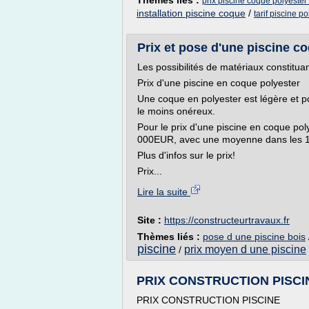
Thèmes liés :
prix piscine coque polyester
installation piscine coque
/
tarif piscine p
Prix et pose d'une piscine coq
Les possibilités de matériaux constitua
Prix d'une piscine en coque polyester
Une coque en polyester est légère et po
le moins onéreux.
Pour le prix d'une piscine en coque pol
000EUR, avec une moyenne dans les
Plus d'infos sur le prix!
Prix...
Lire la suite
Site :
https://constructeurtravaux.fr
Thèmes liés :
pose d une piscine bois
piscine
prix moyen d une piscine
/
PRIX CONSTRUCTION PISCINE
PRIX CONSTRUCTION PISCINE