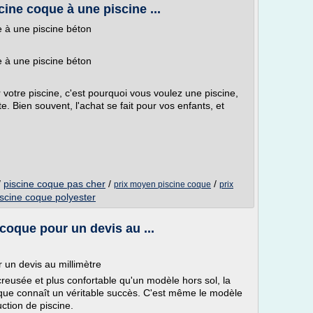
cine coque à une piscine ...
e à une piscine béton
e à une piscine béton
r votre piscine, c'est pourquoi vous voulez une piscine,
ète. Bien souvent, l'achat se fait pour vos enfants, et
/
piscine coque pas cher
/
/
prix moyen piscine coque
prix
iscine coque polyester
 coque pour un devis au ...
r un devis au millimètre
eusée et plus confortable qu'un modèle hors sol, la
ique connaît un véritable succès. C'est même le modèle
uction de piscine.