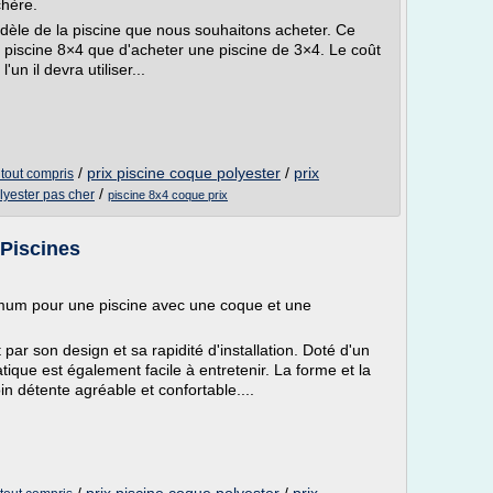
chère.
odèle de la piscine que nous souhaitons acheter. Ce
piscine 8×4 que d'acheter une piscine de 3×4. Le coût
'un il devra utiliser...
/
prix piscine coque polyester
/
prix
 tout compris
/
olyester pas cher
piscine 8x4 coque prix
 Piscines
mum pour une piscine avec une coque et une
par son design et sa rapidité d'installation. Doté d'un
que est également facile à entretenir. La forme et la
in détente agréable et confortable....