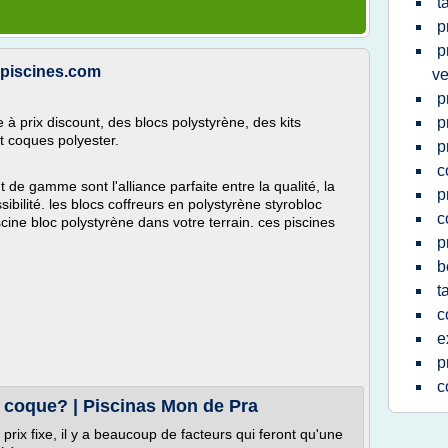
t
p
p
episcines.com
ve
p
 à prix discount, des blocs polystyrène, des kits
p
et coques polyester.
p
c
 de gamme sont l'alliance parfaite entre la qualité, la
p
cessibilité. les blocs coffreurs en polystyrène styrobloc
c
ine bloc polystyrène dans votre terrain. ces piscines
p
b
t
c
e
p
c
ne coque? | Piscinas Mon de Pra
prix fixe, il y a beaucoup de facteurs qui feront qu'une