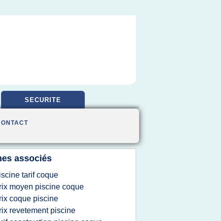
SECURITE
CONTACT
es associés
iscine tarif coque
rix moyen piscine coque
rix coque piscine
rix revetement piscine