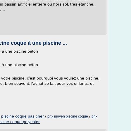
n bassin artificiel enterré ou hors sol, très étanche,
...
cine coque à une piscine ...
e à une piscine béton
e à une piscine béton
r votre piscine, c'est pourquoi vous voulez une piscine,
te. Bien souvent, l'achat se fait pour vos enfants, et
/
piscine coque pas cher
/
/
prix moyen piscine coque
prix
iscine coque polyester