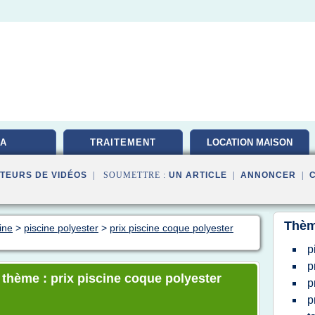
A
TRAITEMENT
LOCATION MAISON
TEURS DE VIDÉOS
| SOUMETTRE :
UN ARTICLE
|
ANNONCER
|
Thèm
ine
>
piscine polyester
>
prix piscine coque polyester
p
p
 thème : prix piscine coque polyester
p
p