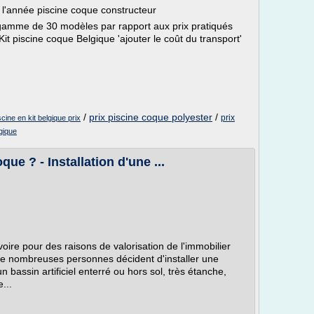
e l'année piscine coque constructeur
gamme de 30 modèles par rapport aux prix pratiqués
Kit piscine coque Belgique 'ajouter le coût du transport'
/
prix piscine coque polyester
/
prix
scine en kit belgique prix
lgique
ue ? - Installation d'une ...
voire pour des raisons de valorisation de l'immobilier
e nombreuses personnes décident d'installer une
n bassin artificiel enterré ou hors sol, très étanche,
...