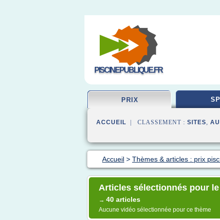
PISCINEPUBLIQUE.FR
SP
PRIX
ACCUEIL
| CLASSEMENT :
SITES
,
AU
Accueil
>
Thèmes & articles : prix pisc
Articles sélectionnés pour l
40 articles
→
Aucune vidéo sélectionnée pour ce thème