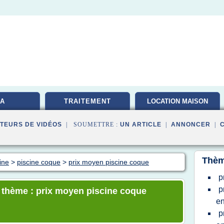
A
TRAITEMENT
LOCATION MAISON
TEURS DE VIDÉOS
| SOUMETTRE :
UN ARTICLE
|
ANNONCER
|
Thèm
ine
>
piscine coque
>
prix moyen piscine coque
p
p
e thème : prix moyen piscine coque
en
p