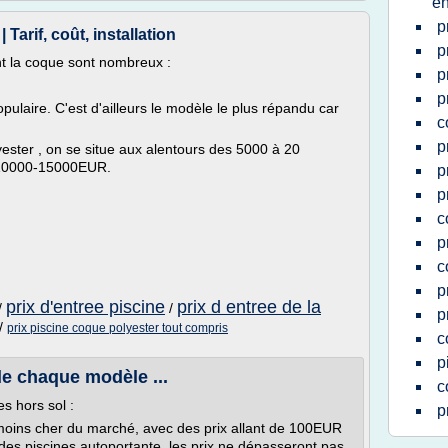
en
p
Tarif, coût, installation
p
nt la coque sont nombreux :
p
p
pulaire. C'est d'ailleurs le modèle le plus répandu car
c
p
yester , on se situe aux alentours des 5000 à 20
 10000-15000EUR.
p
p
c
p
c
p
prix d'entree piscine
prix d entree de la
/
/
p
/
prix piscine coque polyester tout compris
c
p
 de chaque modèle ...
c
es hors sol :
p
 moins cher du marché, avec des prix allant de 100EUR
des piscines autoportante, les prix ne dépasseront pas