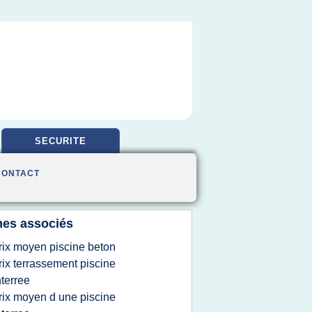
SECURITE
CONTACT
es associés
rix moyen piscine beton
rix terrassement piscine
terree
rix moyen d une piscine