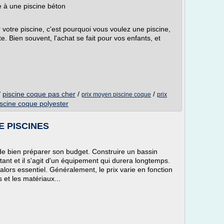
e à une piscine béton
r votre piscine, c'est pourquoi vous voulez une piscine,
ète. Bien souvent, l'achat se fait pour vos enfants, et
/
piscine coque pas cher
/
/
prix moyen piscine coque
prix
iscine coque polyester
CE PISCINES
 de bien préparer son budget. Construire un bassin
tant et il s'agit d'un équipement qui durera longtemps.
alors essentiel. Généralement, le prix varie en fonction
s et les matériaux...