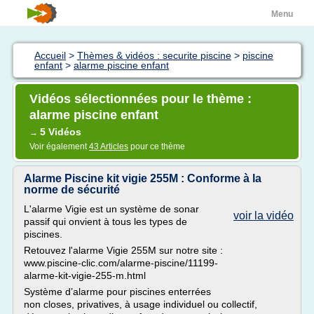
Menu
Accueil
>
Thèmes & vidéos : securite piscine
>
piscine
enfant
>
alarme piscine enfant
Vidéos sélectionnées pour le thème :
alarme piscine enfant
5 Vidéos
→
Voir également
43 Articles
pour ce thème
Alarme Piscine kit vigie 255M : Conforme à la
norme de sécurité
L'alarme Vigie est un système de sonar
voir la vidéo
passif qui onvient à tous les types de
piscines.
Retouvez l'alarme Vigie 255M sur notre site :
www.piscine-clic.com/alarme-piscine/11199-
alarme-kit-vigie-255-m.html
Système d’alarme pour piscines enterrées
non closes, privatives, à usage individuel ou collectif,