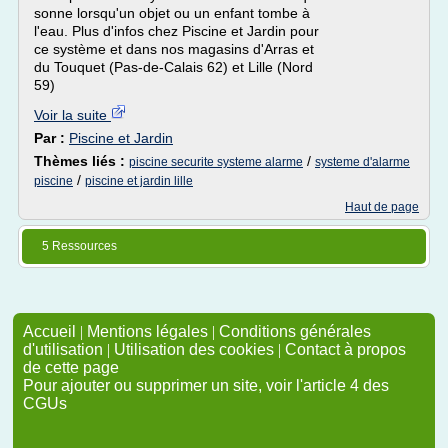
sonne lorsqu'un objet ou un enfant tombe à
l'eau. Plus d'infos chez Piscine et Jardin pour
ce système et dans nos magasins d'Arras et
du Touquet (Pas-de-Calais 62) et Lille (Nord
59)
Voir la suite
Par :
Piscine et Jardin
Thèmes liés :
/
piscine securite systeme alarme
systeme d'alarme
/
piscine
piscine et jardin lille
Haut de page
5 Ressources
Accueil
|
Mentions légales
|
Conditions générales
d'utilisation
|
Utilisation des cookies
|
Contact à propos
de cette page
Pour ajouter ou supprimer un site, voir l'article 4 des
CGUs