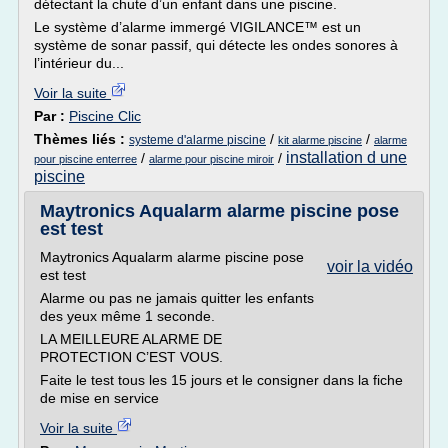
détectant la chute d’un enfant dans une piscine.
Le système d’alarme immergé VIGILANCE™ est un
système de sonar passif, qui détecte les ondes sonores à
l’intérieur du...
Voir la suite
Par :
Piscine Clic
Thèmes liés :
/
/
systeme d'alarme piscine
kit alarme piscine
alarme
installation d une
/
/
pour piscine enterree
alarme pour piscine miroir
piscine
Maytronics Aqualarm alarme piscine pose
est test
Maytronics Aqualarm alarme piscine pose
voir la vidéo
est test
Alarme ou pas ne jamais quitter les enfants
des yeux même 1 seconde.
LA MEILLEURE ALARME DE
PROTECTION C’EST VOUS.
Faite le test tous les 15 jours et le consigner dans la fiche
de mise en service
Voir la suite