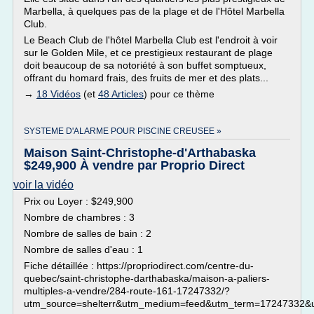
Marbella, à quelques pas de la plage et de l'Hôtel Marbella
Club.
Le Beach Club de l'hôtel Marbella Club est l'endroit à voir
sur le Golden Mile, et ce prestigieux restaurant de plage
doit beaucoup de sa notoriété à son buffet somptueux,
offrant du homard frais, des fruits de mer et des plats...
→
18 Vidéos
(et
48 Articles
) pour ce thème
SYSTEME D'ALARME POUR PISCINE CREUSEE »
Maison Saint-Christophe-d'Arthabaska
$249,900 À vendre par Proprio Direct
voir la vidéo
Prix ou Loyer : $249,900
Nombre de chambres : 3
Nombre de salles de bain : 2
Nombre de salles d'eau : 1
Fiche détaillée : https://propriodirect.com/centre-du-
quebec/saint-christophe-darthabaska/maison-a-paliers-
multiples-a-vendre/284-route-161-17247332/?
utm_source=shelterr&utm_medium=feed&utm_term=17247332&u