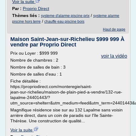
Voir la suite
Par :
Proprio Direct
Thèmes liés :
/
systeme d'alarme piscine prix
systeme alarme
/
piscine hors terre
chauffe eau piscine bois
Haut de page
Maison Saint-Jean-sur-Richelieu $999 999 À
vendre par Proprio Direct
Prix ou Loyer : $999 999
voir la vidéo
Nombre de chambres : 2
Nombre de salles de bain : 3
Nombre de salles d'eau : 1
Fiche détaillée :
https://propriodirect.com/monteregie/saint-
jean-sur-richelieu/maison-de-plain-pied-a-vendre/132-rue-
lapalme-24401443/?
utm_source=shelterr&utm_medium=feed&utm_term=24401443&u
Magnifique résidence sise sur au 132 Lapalme sans voisin
arrière direct, dans un coin de paradis sur l'île Sainte-
Thérèse. Une construction de qualité...
Voir la suite