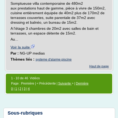
Somptueuse villa contemporaine de 480m2
aux prestations haut de gamme, pièce à vivre de 150m2,
cuisine entièrement équipée de 40m2 plus de 170m2 de
terrasses couvertes, suite parentale de 37m2 avec
dressing et balnéo, un bureau de 15m2.
A l'étage 3 chambres de 20m2 avec salles de bain et
terrasses, un espace détente de 15m2.
Au...
Voir la suite
Par :
NG-UP medias
Thèmes liés :
systeme d'alarme piscine
Haut de page
1 - 10 de 46 Vidéos
Page : Première | < Précédente |
Suivante
> |
Dernière
0
|
1
|
2
|
3
|
4
Sous-rubriques