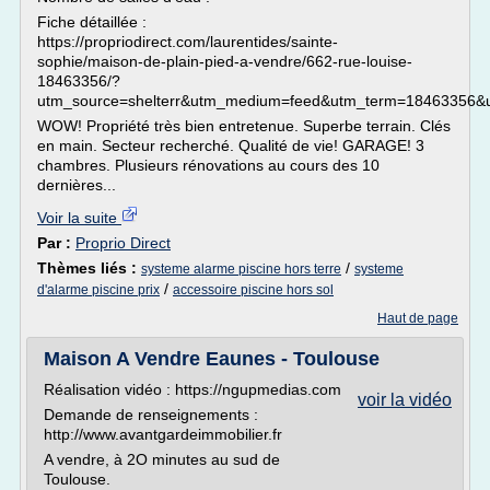
Fiche détaillée :
https://propriodirect.com/laurentides/sainte-
sophie/maison-de-plain-pied-a-vendre/662-rue-louise-
18463356/?
utm_source=shelterr&utm_medium=feed&utm_term=18463356&u
WOW! Propriété très bien entretenue. Superbe terrain. Clés
en main. Secteur recherché. Qualité de vie! GARAGE! 3
chambres. Plusieurs rénovations au cours des 10
dernières...
Voir la suite
Par :
Proprio Direct
Thèmes liés :
/
systeme alarme piscine hors terre
systeme
/
d'alarme piscine prix
accessoire piscine hors sol
Haut de page
Maison A Vendre Eaunes - Toulouse
Réalisation vidéo : https://ngupmedias.com
voir la vidéo
Demande de renseignements :
http://www.avantgardeimmobilier.fr
A vendre, à 2O minutes au sud de
Toulouse.