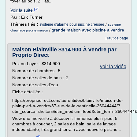
foyer au bois, 2 lilas...
Voir la suite
Par :
Eric Turner
Thèmes liés :
/
systeme d'alarme pour piscine creusee
systeme
/
grande maison avec piscine a vendre
chauffage piscine maison
Haut de page
Maison Blainville $314 900 À vendre par
Proprio Direct
Prix ou Loyer : $314 900
voir la vidéo
Nombre de chambres : 5
Nombre de salles de bain : 2
Nombre de salles d'eau :
Fiche détaillée :
https://propriodirect.com/laurentides/blainville/maison-de-
plain-pied-a-vendre/37-rue-de-la-sentinelle-26044444/?
utm_source=shelterr&utm_medium=feed&utm_term=26044444&
Wow une merveille à découvrir: Immense plein-pied, 5
chambres à coucher, 2 salles de bain, salle de lavage
indépendante, très grand terrain avec nouvelle piscine...