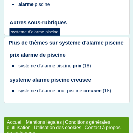
alarme
piscine
Autres sous-rubriques
systeme d'alarme piscine
Plus de thèmes sur
systeme d'alarme piscine
prix alarme de piscine
systeme d'alarme piscine
prix
(18)
systeme alarme piscine creusee
systeme d'alarme
pour
piscine
creusee
(18)
Accueil
|
Mentions légales
|
Conditions générales
d'utilisation
|
Utilisation des cookies
|
Contact à propos
de cette page