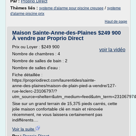
Par :
Proprio Direct
Thèmes liés :
/
systeme d'alarme pour piscine creusee
systeme
d'alarme piscine prix
Haut de page
Maison Sainte-Anne-des-Plaines $249 900
À vendre par Proprio Direct
Prix ou Loyer : $249 900
voir la vidéo
Nombre de chambres : 4
Nombre de salles de bain : 2
Nombre de salles d'eau :
Fiche détaillée :
https://propriodirect.com/laurentides/sainte-
anne-des-plaines/maison-de-plain-pied-a-vendre/127-
rue-leclerc-23106797/?
utm_source=shelterr&utm_medium=feed&utm_term=23106797&
Sise sur un grand terrain de 15,375 pieds carrés, cette
jolie maison confortable clé en main et rénovée
récemment, ne vous laissera certainement pas
indifférents....
Voir la suite