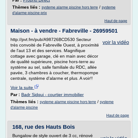
Par :
Proprio Direct
Thèmes liés :
/
systeme alarme piscine hors terre
systeme
d'alarme piscine prix
Haut de page
Maison - à vendre - Fabreville - 26959501
http://pvt.fm/pub/A98726BCD530 Secteur
voir la vidéo
très convoité de Fabreville Ouest, à proximité
de l'aut 13 et des services. Magnifique
cottage avec garage, clé en main avec décor
de qualité supérieure, piscine hors-terre au
système au sel, salle familiale du RDC, allée
pavée, 3 chambres à coucher, thermopompe
centrale, système d'alarme et plus. A voir!!
Voir la suite
Par :
Badr Sidqui - courtier immobilier
Thèmes liés :
/
systeme alarme piscine hors terre
systeme
d'alarme piscine
Haut de page
168, rue des Hauts Bois
Bungalow de style ouvert de 3 cc, rénové