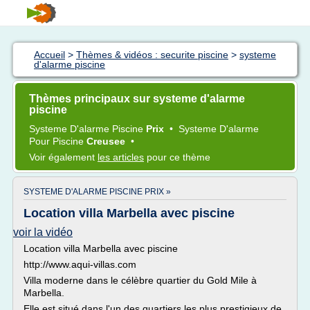
Accueil
>
Thèmes & vidéos : securite piscine
>
systeme
d'alarme piscine
Thèmes principaux sur systeme d'alarme
piscine
Systeme D'alarme Piscine
Prix
•
Systeme D'alarme
Pour
Piscine
Creusee
•
Voir également
les articles
pour ce thème
SYSTEME D'ALARME PISCINE PRIX »
Location villa Marbella avec piscine
voir la vidéo
Location villa Marbella avec piscine
http://www.aqui-villas.com
Villa moderne dans le célèbre quartier du Gold Mile à
Marbella.
Elle est situé dans l'un des quartiers les plus prestigieux de