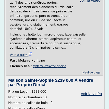
voir la vidéo
au fil des ans (fenêtres, portes,
recouvrement des planchers du rdc, salle
de bain, deck), très bien situé près école
primaire, garderie, parc et transport en
commun, rue en cul de sac, secteur
paisible, grand stationnement, garage
détaché 18x24, à voir....
Inclusions : hotte four micro-ondes, lave-vaisselle,
système d'alarme, stores, aspirateur central et
accessoires, crémaillière pour plat suspendue,
ventilateurs (3), luminaires, piscine...
Voir la suite
Par :
Mélanie Fontaine
Thèmes liés :
systeme d'alarme piscine
Haut de page
Maison Sainte-Sophie $239 000 À vendre
par Proprio Direct
Prix ou Loyer : $239 000
voir la vidéo
Nombre de chambres : 3
Nombre de salles de bain : 2
Nombre de salles d'eau :