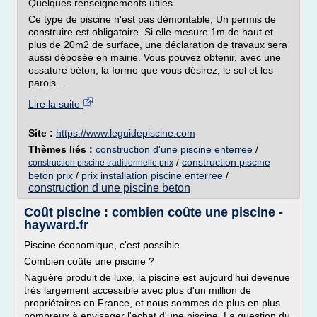
Quelques renseignements utiles
Ce type de piscine n'est pas démontable, Un permis de
construire est obligatoire. Si elle mesure 1m de haut et
plus de 20m2 de surface, une déclaration de travaux sera
aussi déposée en mairie. Vous pouvez obtenir, avec une
ossature béton, la forme que vous désirez, le sol et les
parois...
Lire la suite
Site :
https://www.leguidepiscine.com
Thèmes liés :
construction d'une piscine enterree
/
/
construction piscine
construction piscine traditionnelle prix
beton prix
/
prix installation piscine enterree
/
construction d une piscine beton
Coût piscine : combien coûte une piscine -
hayward.fr
Piscine économique, c'est possible
Combien coûte une piscine ?
Naguère produit de luxe, la piscine est aujourd'hui devenue
très largement accessible avec plus d'un million de
propriétaires en France, et nous sommes de plus en plus
nombreux à envisager l'achat d'une piscine. La question du