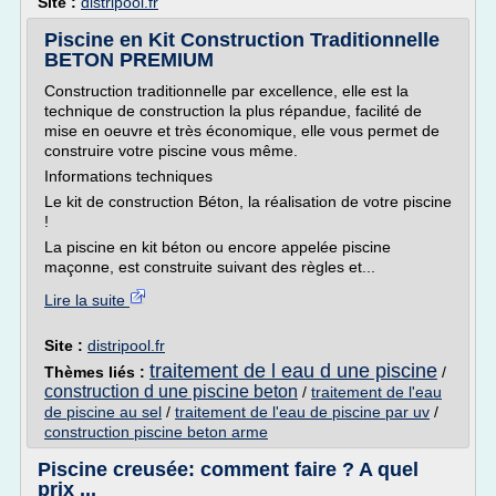
Site :
distripool.fr
Piscine en Kit Construction Traditionnelle
BETON PREMIUM
Construction traditionnelle par excellence, elle est la
technique de construction la plus répandue, facilité de
mise en oeuvre et très économique, elle vous permet de
construire votre piscine vous même.
Informations techniques
Le kit de construction Béton, la réalisation de votre piscine
!
La piscine en kit béton ou encore appelée piscine
maçonne, est construite suivant des règles et...
Lire la suite
Site :
distripool.fr
traitement de l eau d une piscine
Thèmes liés :
/
construction d une piscine beton
/
traitement de l'eau
de piscine au sel
/
traitement de l'eau de piscine par uv
/
construction piscine beton arme
Piscine creusée: comment faire ? A quel
prix ...