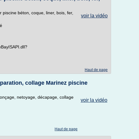
piscine béton, coque, liner, bois, fer,
voir la vidéo
é
/eBayISAPI.dll?
Haut de page
éparation, collage Marinez piscine
, ponçage, netoyage, décapage, collage
voir la vidéo
Haut de page