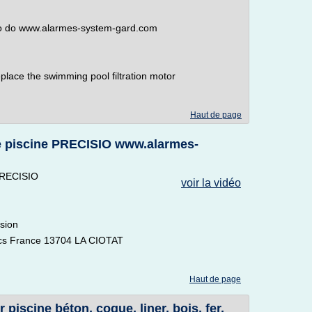
 to do www.alarmes-system-gard.com
place the swimming pool filtration motor
Haut de page
e piscine PRECISIO www.alarmes-
PRECISIO
voir la vidéo
sion
cs France 13704 LA CIOTAT
Haut de page
piscine béton, coque, liner, bois, fer,