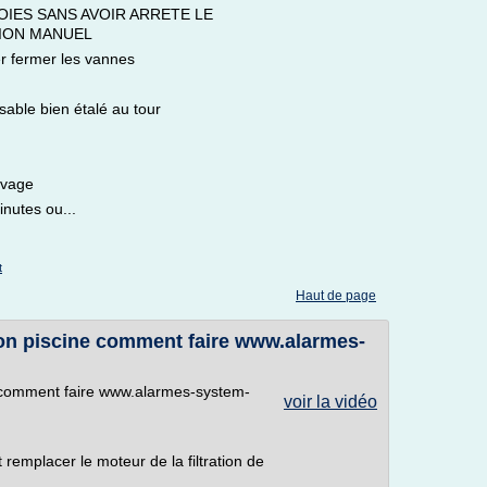
OIES SANS AVOIR ARRETE LE
ION MANUEL
er fermer les vannes
e sable bien étalé au tour
avage
nutes ou...
t
Haut de page
on piscine comment faire www.alarmes-
e comment faire www.alarmes-system-
voir la vidéo
remplacer le moteur de la filtration de