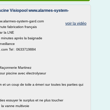
scine Visiopool www.alarmes-system-
ww.alarmes-system-gard.com
voir la vidéo
ute fabrication français
ar la LNE
 minutes après la baignade
rveillance
d.com Tel : 0633719884
e Maçonnerie Martinez
pour piscine avec électrolyseur
 et un coup de toile a émeri sur toutes les parties qui
ties essuyer le surplus et ne plus toucher
la vanne multivoie