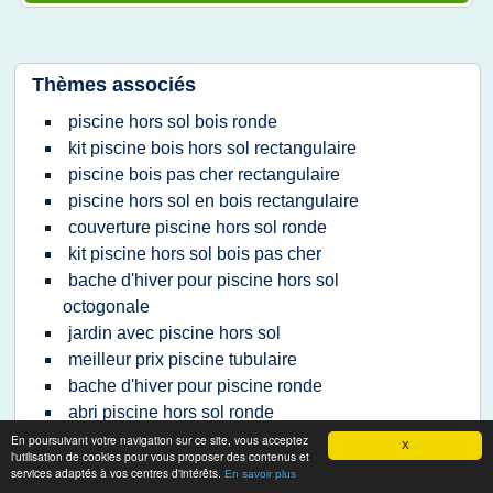
Thèmes associés
piscine hors sol bois ronde
kit piscine bois hors sol rectangulaire
piscine bois pas cher rectangulaire
piscine hors sol en bois rectangulaire
couverture piscine hors sol ronde
kit piscine hors sol bois pas cher
bache d'hiver pour piscine hors sol
octogonale
jardin avec piscine hors sol
meilleur prix piscine tubulaire
bache d'hiver pour piscine ronde
abri piscine hors sol ronde
piscine structure bois hors sol
En poursuivant votre navigation sur ce site, vous acceptez
X
l'utilisation de cookies pour vous proposer des contenus et
installateur piscine bois hors sol
services adaptés à vos centres d'intérêts.
En savoir plus
liner piscine hors sol octogonale