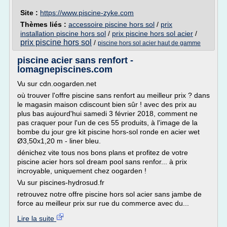
Site :
https://www.piscine-zyke.com
Thèmes liés :
accessoire piscine hors sol
/
prix
installation piscine hors sol
/
prix piscine hors sol acier
/
prix piscine hors sol
/
piscine hors sol acier haut de gamme
piscine acier sans renfort -
lomagnepiscines.com
Vu sur cdn.oogarden.net
où trouver l'offre piscine sans renfort au meilleur prix ? dans
le magasin maison cdiscount bien sûr ! avec des prix au
plus bas aujourd'hui samedi 3 février 2018, comment ne
pas craquer pour l'un de ces 55 produits, à l'image de la
bombe du jour gre kit piscine hors-sol ronde en acier wet
Ø3,50x1,20 m - liner bleu.
dénichez vite tous nos bons plans et profitez de votre
piscine acier hors sol dream pool sans renfor... à prix
incroyable, uniquement chez oogarden !
Vu sur piscines-hydrosud.fr
retrouvez notre offre piscine hors sol acier sans jambe de
force au meilleur prix sur rue du commerce avec du...
Lire la suite