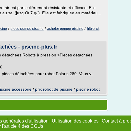
air est particulièrement résistante et efficace. Elle
 au sel (jusqu'à 7 g/l). Elle est fabriquée en matériau...
/
/
/
filtre et
scine
piece pompe piscine
acheter pompe piscine
chées - piscine-plus.fr
s détachées Robots à pression >Pièces détachées
80
x pièces détachées pour robot Polaris 280. Vous y...
iscine accessoire
/
prix robot de piscine
/
piscine robot
 générales d'utilisation
|
Utilisation des cookies
|
Contact à pro
r l'article 4 des CGUs