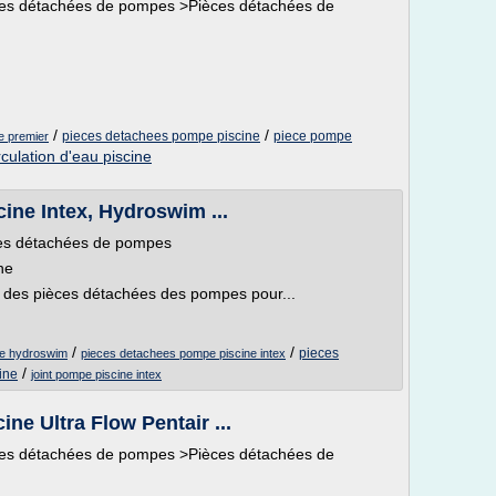
èces détachées de pompes >Pièces détachées de
/
/
pieces detachees pompe piscine
piece pompe
e premier
culation d'eau piscine
ine Intex, Hydroswim ...
ces détachées de pompes
ne
 des pièces détachées des pompes pour...
/
/
pieces
ne hydroswim
pieces detachees pompe piscine intex
/
ine
joint pompe piscine intex
ne Ultra Flow Pentair ...
èces détachées de pompes >Pièces détachées de