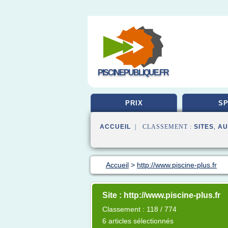
PISCINEPUBLIQUE.FR
PRIX
SP
ACCUEIL
| CLASSEMENT :
SITES
,
AU
Accueil
>
http://www.piscine-plus.fr
Site : http://www.piscine-plus.fr
Classement : 118 / 774
6 articles sélectionnés