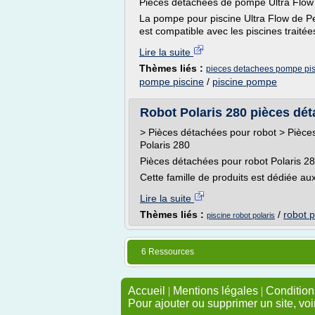
Pièces détachées de pompe Ultra Flow
La pompe pour piscine Ultra Flow de Pent
est compatible avec les piscines traitées
Lire la suite
Thèmes liés :
pieces detachees pompe pi
pompe piscine
/
piscine pompe
Robot Polaris 280 pièces déta
> Pièces détachées pour robot > Pièce
Polaris 280
Pièces détachées pour robot Polaris 2
Cette famille de produits est dédiée au
Lire la suite
Thèmes liés :
/
robot p
piscine robot polaris
6 Ressources
Accueil
|
Mentions légales
|
Conditions
Pour ajouter ou supprimer un site, voi