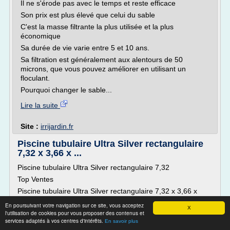
Il ne s'érode pas avec le temps et reste efficace
Son prix est plus élevé que celui du sable
C'est la masse filtrante la plus utilisée et la plus
économique
Sa durée de vie varie entre 5 et 10 ans.
Sa filtration est généralement aux alentours de 50
microns, que vous pouvez améliorer en utilisant un
floculant.
Pourquoi changer le sable...
Lire la suite
Site :
irrijardin.fr
Piscine tubulaire Ultra Silver rectangulaire
7,32 x 3,66 x ...
Piscine tubulaire Ultra Silver rectangulaire 7,32
Top Ventes
Piscine tubulaire Ultra Silver rectangulaire 7,32 x 3,66 x
1,32 m - Intex
En poursuivant votre navigation sur ce site, vous acceptez
X
Référence : ME5239962
l'utilisation de cookies pour vous proposer des contenus et
services adaptés à vos centres d'intérêts.
En savoir plus
Aïe, il n'est pas possible de commander moins de 1 unité