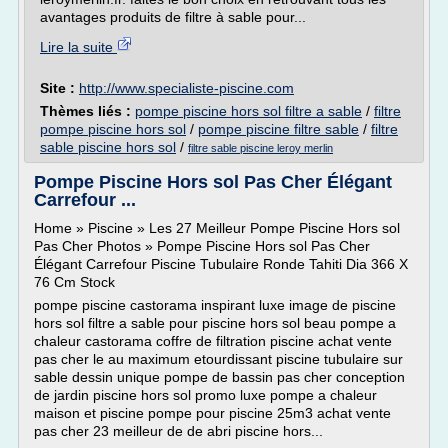
avantages produits de filtre à sable pour...
Lire la suite
Site :
http://www.specialiste-piscine.com
Thèmes liés :
pompe piscine hors sol filtre a sable
/
filtre
pompe piscine hors sol
/
pompe piscine filtre sable
/
filtre
sable piscine hors sol
/
filtre sable piscine leroy merlin
Pompe Piscine Hors sol Pas Cher Élégant
Carrefour ...
Home » Piscine » Les 27 Meilleur Pompe Piscine Hors sol
Pas Cher Photos » Pompe Piscine Hors sol Pas Cher
Élégant Carrefour Piscine Tubulaire Ronde Tahiti Dia 366 X
76 Cm Stock
pompe piscine castorama inspirant luxe image de piscine
hors sol filtre a sable pour piscine hors sol beau pompe a
chaleur castorama coffre de filtration piscine achat vente
pas cher le au maximum etourdissant piscine tubulaire sur
sable dessin unique pompe de bassin pas cher conception
de jardin piscine hors sol promo luxe pompe a chaleur
maison et piscine pompe pour piscine 25m3 achat vente
pas cher 23 meilleur de de abri piscine hors...