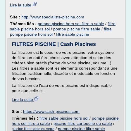
Lire la suite
Site :
http://www.specialiste-piscine.com
Thèmes liés :
pompe piscine hors sol filtre a sable
/
filtre
sable piscine hors sol
/
pompe piscine filtre sable
/
filtre
pompe piscine hors sol
/
filtre sable piscine
FILTRES PISCINE | Cash Piscines
La filtration est le coeur de votre piscine, votre système
de filtration doit être choisi avec attention et selon des
critères bien précis (forme de votre piscine, volume...).
Les filtres à sable sont les éléments correspondant à une
filtration traditionnelle, discrète et modulable en fonction
de vos besoins.
La filtration de l'eau de votre piscine est indispensable
pour que celle-ci...
Lire la suite
Site :
https://www.cash-piscines.com
Thèmes liés :
filtre sable piscine hors sol
/
pompe piscine
hors sol filtre a sable
/
piscine filtre cartouche ou sable
/
/
pompe piscine filtre sable
piscine filtre sable ou verre