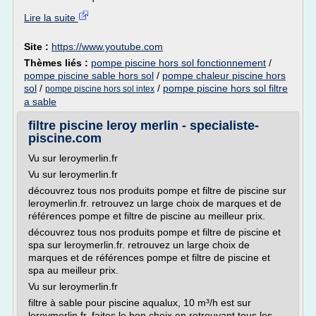
Lire la suite
Site :
https://www.youtube.com
Thèmes liés :
pompe piscine hors sol fonctionnement
/
pompe piscine sable hors sol
/
pompe chaleur piscine hors
sol
/
/
pompe piscine hors sol filtre
pompe piscine hors sol intex
a sable
filtre piscine leroy merlin - specialiste-
piscine.com
Vu sur leroymerlin.fr
Vu sur leroymerlin.fr
découvrez tous nos produits pompe et filtre de piscine sur
leroymerlin.fr. retrouvez un large choix de marques et de
références pompe et filtre de piscine au meilleur prix.
découvrez tous nos produits pompe et filtre de piscine et
spa sur leroymerlin.fr. retrouvez un large choix de
marques et de références pompe et filtre de piscine et
spa au meilleur prix.
Vu sur leroymerlin.fr
filtre à sable pour piscine aqualux, 10 m³/h est sur
leroymerlin.fr. faites le bon choix en retrouvant tous les