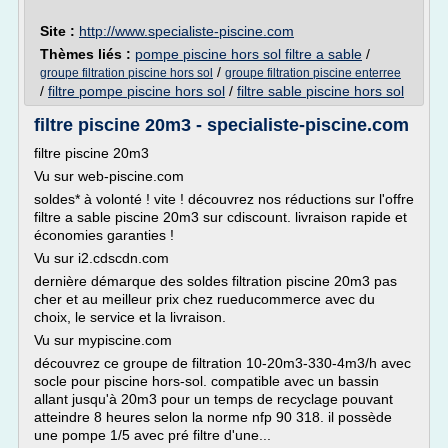
Site :
http://www.specialiste-piscine.com
Thèmes liés :
pompe piscine hors sol filtre a sable
/
/
groupe filtration piscine hors sol
groupe filtration piscine enterree
/
filtre pompe piscine hors sol
/
filtre sable piscine hors sol
filtre piscine 20m3 - specialiste-piscine.com
filtre piscine 20m3
Vu sur web-piscine.com
soldes* à volonté ! vite ! découvrez nos réductions sur l'offre
filtre a sable piscine 20m3 sur cdiscount. livraison rapide et
économies garanties !
Vu sur i2.cdscdn.com
dernière démarque des soldes filtration piscine 20m3 pas
cher et au meilleur prix chez rueducommerce avec du
choix, le service et la livraison.
Vu sur mypiscine.com
découvrez ce groupe de filtration 10-20m3-330-4m3/h avec
socle pour piscine hors-sol. compatible avec un bassin
allant jusqu'à 20m3 pour un temps de recyclage pouvant
atteindre 8 heures selon la norme nfp 90 318. il possède
une pompe 1/5 avec pré filtre d'une...